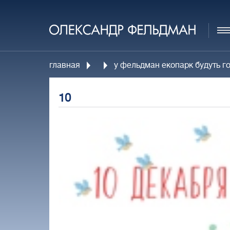
главная
у фельдман екопарк будуть го
10