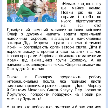
«Неважливо, що снігу
ще майже немає,
Новий рік не за
горами і треба до
нього підготуватися
на всі сто!
Досвідчений зимовий масовик-витівник сніговик
Олаф з друзями навчить водити правильний
новорічний хоровод, відгадувати найскладніші
загадки Діда Мороза і грати в спекотні зимові
ігри!», – розповідають організатори свята. Діти й
дорослі зможуть проявити свої таланти під час
ігрової програми «Чарівна сніжинка» з тематичними
іграми від анімаційної групи Екопарку. А на
наймпенших відвідувачів чекає «Звіряча школа» від
Театру дітей і тварин.
Також в Екопарку продовжить роботу
інтернаціональна пошта, яка приймає листи
зимовим чарівникам різних народів – Дідові Морозу
й Святому Миколаю, Санта-Клаусу, Пер Ноелю та
Йоулупуккі: попросити подарунок на Новий рік
можна у будь-кого!
А на тих, хто побоюється змерзнути й застудитися