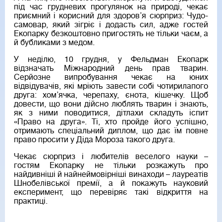
під час грудневих прогулянок на природі, чекає
приємний і корисний для здоров’я сюрприз: Чудо-
самовар, який зігріє і додасть сил, адже гостей
Екопарку безкоштовно пригостять не тільки чаєм, а
й бубликами з медом.
У неділю, 10 грудня, у Фельдман Екопарк
відзначать Міжнародний день прав тварин.
Серйозне випробування чекає на юних
відвідувачів, які мріють завести собі чотирилапого
друга: хом’ячка, черепаху, єнота, кішечку. Щоб
довести, що вони дійсно люблять тварин і знають,
як з ними поводитися, дітлахи складуть іспит
«Право на друга». Ті, хто пройде його успішно,
отримають спеціальний диплом, що дає їм повне
право просити у Діда Мороза такого друга.
Чекає сюрприз і любителів веселого науки –
гостям Екопарку не тільки розкажуть про
найдивніші й найнеймовірніші винаходи – лауреатів
Шнобелівської премії, а й покажуть науковий
експеримент, що перевіряє такі відкриття на
практиці.