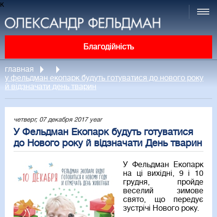
к
Благодійність
главная
у фельдман екопарк будуть готуватися до нового року
й відзначати день тварин
четверг, 07 декабря 2017 year
У Фельдман Екопарк будуть готуватися
до Нового року й відзначати День тварин
У Фельдман Екопарк
на ці вихідні, 9 і 10
грудня, пройде
веселий зимове
свято, що передує
зустрічі Нового року.