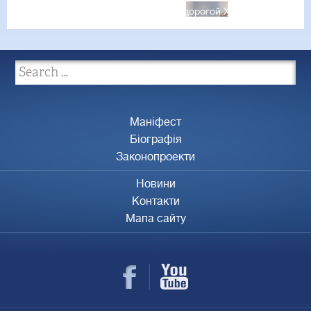
on
size
Published in
Мой любимый и дорогой Харьков!
Маніфест
Біографія
Законопроекти
Новини
Контакти
Мапа сайту