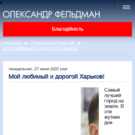
к
Благодійність
главная
статьи для главной
мой любимый и дорогой харьков!
понедельник, 27 июня 2022 year
Мой любимый и дорогой Харьков!
Самый
лучший
город на
земле. В
эти
жуткие
дни