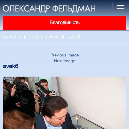
Благодійність
главная
галерея авек
avek6
Previous Image
Next Image
avek6