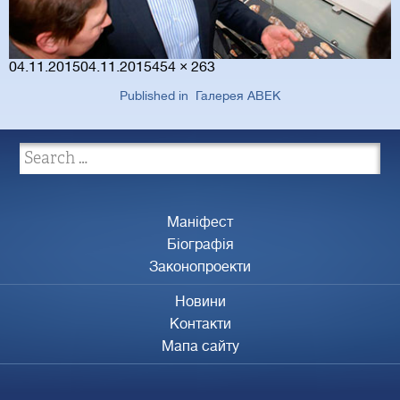
Posted
Full
04.11.2015
04.11.2015
454 × 263
on
size
Published in
Галерея АВЕК
Маніфест
Біографія
Законопроекти
Новини
Контакти
Мапа сайту