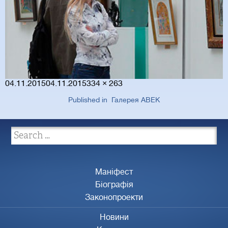
Posted
Full
04.11.2015
04.11.2015
334 × 263
on
size
Published in
Галерея АВЕК
Маніфест
Біографія
Законопроекти
Новини