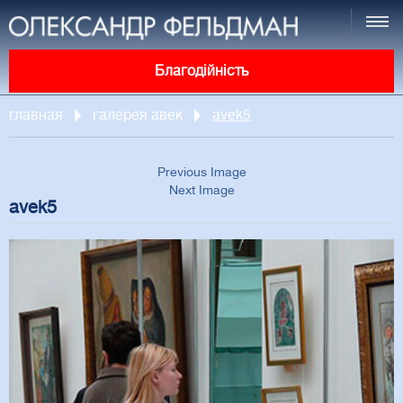
Благодійність
главная
галерея авек
avek5
Previous Image
Next Image
avek5