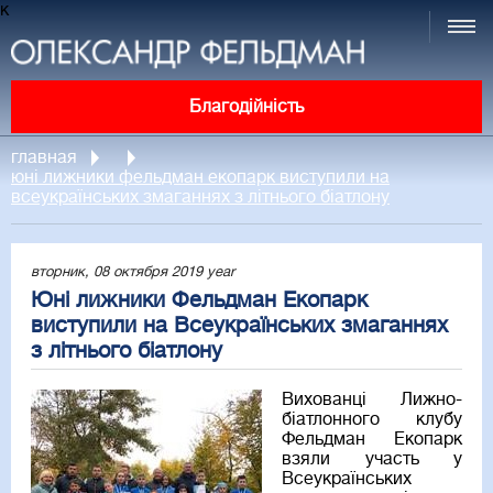
к
Благодійність
главная
юні лижники фельдман екопарк виступили на
всеукраїнських змаганнях з літнього біатлону
вторник, 08 октября 2019 year
Юні лижники Фельдман Екопарк
виступили на Всеукраїнських змаганнях
з літнього біатлону
Вихованці Лижно-
біатлонного клубу
Фельдман Екопарк
взяли участь у
Всеукраїнських