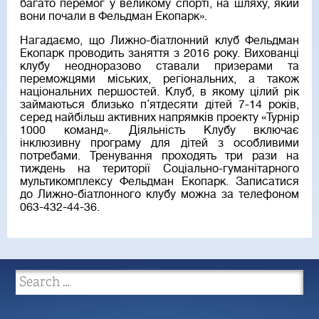
багато перемог у великому спорті, на шляху, який
вони почали в Фельдман Екопарк».
Нагадаємо, що Лижно-біатлонний клуб Фельдман
Екопарк проводить заняття з 2016 року. Вихованці
клубу неодноразово ставали призерами та
переможцями міських, регіональних, а також
національних першостей. Клуб, в якому цілий рік
займаються близько п’ятдесяти дітей 7-14 років,
серед найбільш активних напрямків проекту «Турнір
1000 команд». Діяльність Клубу включає
інклюзивну програму для дітей з особливими
потребами. Тренування проходять три рази на
тиждень на території Соціально-гуманітарного
мультикомплексу Фельдман Екопарк. Записатися
до Лижно-біатлонного клубу можна за телефоном
063-432-44-36.