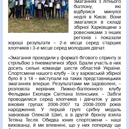
змаганнях з літнього
біатлону, які
відбулися минулої
неділі в Києві. Вони
змагалися в складі
збірної Харківщини з
ровесниками з інших
регіонів і показали
хороші результати – 2-е місце серед старших
хлопчиків і 3-е місце серед молодших дівчат.
«Змагання проходили у форматі бігового спринту зі
стрільбою з пневматичної зброї. Брали участь в них
досить сильні команди шести областей України.
Спортсмени нашого клубу – їх у харківській збірної
було 8 з 18 – виступали на таких представницьких
змаганнях вперше. Результатами ми задоволені, –
розповіла керівник Лижно-біатлонного клубу
Фельдман Екопарк Світлана Іллінських. – Забіги
проводилися серед хлопчиків і дівчаток у двох
вікових групах: 2006-2007 та 2008-2009 років
народження. У першій групі срібну медаль
завоював Олексій Шип, а в другій бронзу взяла
Тетяна Тесля. Обидва юних спортсмени – наші
вихованці, й ми впевнені, що у них попереду ще