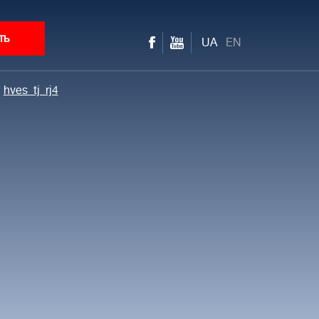
ть
UA
EN
hves_tj_rj4