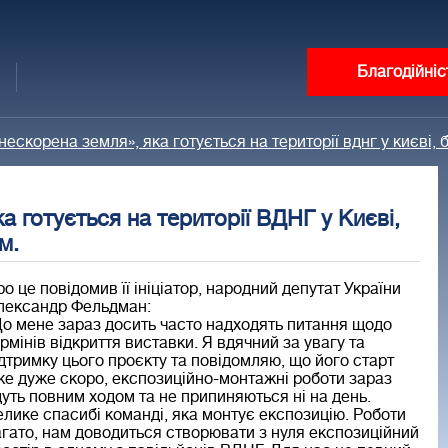
Благодійніс
нескорена земля», яка готується на території вднг у києві,
а готується на території ВДНГ у Києві,
м.
о це повідомив її ініціатор, народний депутат України
лександр Фельдман:
о мене зараз досить часто надходять питання щодо
рмінів відкриття виставки. Я вдячний за увагу та
дтримку цього проєкту та повідомляю, що його старт
е дуже скоро, експозиційно-монтажні роботи зараз
уть повним ходом та не припиняються ні на день.
лике спасибі команді, яка монтує експозицію. Роботи
гато, нам доводиться створювати з нуля експозиційний