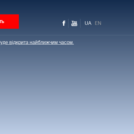
ть
UA
EN
 буде відкрита найближчим часом.