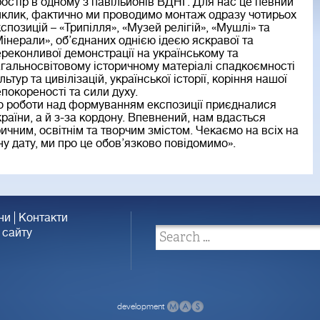
остір в одному з павільйонів ВДНГ. Для нас це певний
иклик, фактично ми проводимо монтаж одразу чотирьох
спозицій – «Трипілля», «Музей релігій», «Мушлі» та
інерали», об’єднаних однією ідеєю яскравої та
реконливої демонстрації на українському та
гальносвітовому історичному матеріалі спадкоємності
льтур та цивілізацій, української історії, коріння нашої
покореності та сили духу.
о роботи над формуванням експозиції приєдналися
раїни, а й з-за кордону. Впевнений, нам вдасться
ричним, освітнім та творчим змістом. Чекаємо на всіх на
чну дату, ми про це обов’язково повідомимо».
ни
Контакти
 сайту
development