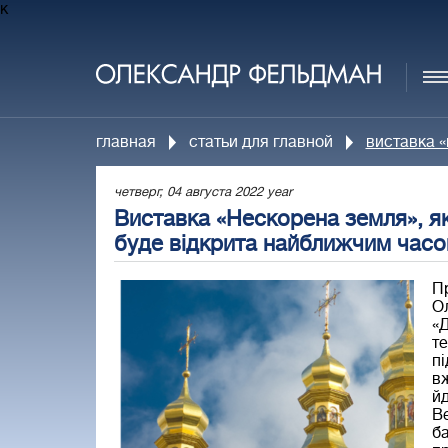
к
главная
статьи для главной
виставка «
четверг, 04 августа 2022 year
Виставка «Нескорена земля», як
буде відкрита найближчим часо
Пр
О
«Д
те
пі
вж
йд
Ве
ба