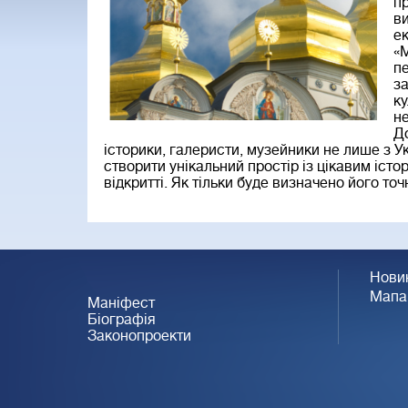
пр
в
ек
«М
пе
за
ку
не
Д
історики, галеристи, музейники не лише з Ук
створити унікальний простір із цікавим істо
відкритті. Як тільки буде визначено його то
Нови
Мапа
Маніфест
Біографія
Законопроекти