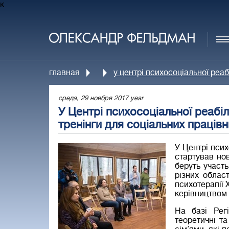
к
главная
у центрі психосоціальної реаб
среда, 29 ноября 2017 year
У Центрі психосоціальної реабі
тренінги для соціальних працівн
У Центрі псих
стартував но
беруть участь
різних облас
психотерапії 
керівництвом
На базі Рег
теоретичні т