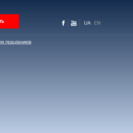
ть
UA
EN
их працівників