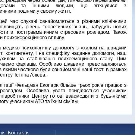
постраждали через бойові дій, тимчасово переміщеними
довами та іншими людьми, що зіткнулися з
чними подіями у своєму житті.
ей час слухачі ознайомляться з різними клінічними
ідвищать рівень теоретичних знань, набудуть нових
оботи з посттравматичним стресовим розладом. Також
ди психокорекційного впливу.
на медико-психологічну допомогу з ухилом на швидкий
ті контингенту, і на специфіку надання допомоги, наш
хилом на стабілізацію психоемоційного стану. Цим
вчаємо фахівців. Особливо цікавими представляються
з якими частково були ознайомлені наші гості в рамках
ентру Тетяна Алієва.
ілітації Фельдман Екопарк більше трьох років працює з
розладом. Особлива увага приділяється учасникам
співробітники Центру готові взаємодіяти з будь-якими
огу учасникам АТО та їхнім сім’ям.
ни
Контакти