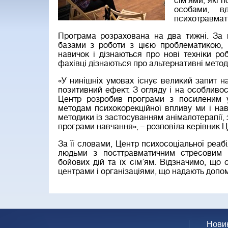
сім’ями, які 
особами, в
психотравмати
Програма розрахована на два тижні. За ц
базами з роботи з цією проблематикою, п
навичок і дізнаються про нові техніки р
фахівці дізнаються про альтернативні мето
«У нинішніх умовах існує великий запит 
позитивний ефект. З огляду і на особливос
Центр розробив програми з посиленим у
методам психокорекційної впливу ми і на
методики із застосуванням анімалотерапії, 
програми навчання», – розповіла керівник Ц
За її словами, Центр психосоціальної реаб
людьми з посттравматичним стресовим 
бойових дій та їх сім’ям. Відзначимо, що 
центрами і організаціями, що надають допом
Нови