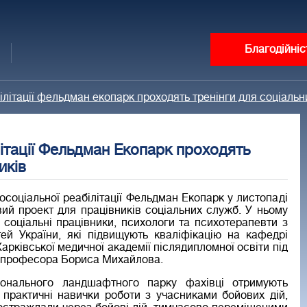
Благодійніс
ілітації фельдман екопарк проходять тренінги для соціальн
літації Фельдман Екопарк проходять
иків
осоціальної реабілітації Фельдман Екопарк у листопаді
вий проект для працівників соціальних служб. У ньому
 соціальні працівники, психологи та психотерапевти з
тей України, які підвищують кваліфікацію на кафедрі
Харківської медичної академії післядипломної освіти під
 професора Бориса Михайлова.
іонального ландшафтного парку фахівці отримують
а практичні навички роботи з учасниками бойових дій,