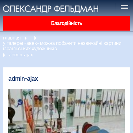
Благодійність
главная
у галереї «авек» можна побачити незвичайні картини
ізраїльських художників
admin-ajax
admin-ajax