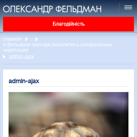
Благодійність
главная
в фельдман экопарк вылупились шпороносные
черепашки
admin-ajax
admin-ajax