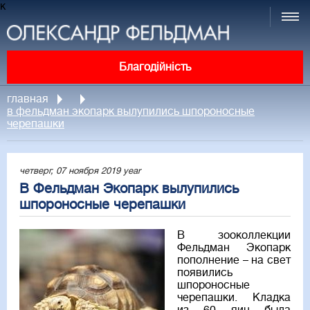
к
Благодійність
главная
в фельдман экопарк вылупились шпороносные
черепашки
четверг, 07 ноября 2019 year
В Фельдман Экопарк вылупились
шпороносные черепашки
В зооколлекции
Фельдман Экопарк
пополнение – на свет
появились
шпороносные
черепашки. Кладка