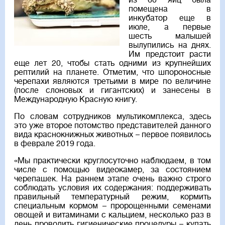
из 60 яиц была
помещена в
инкубатор еще в
июле, а первые
шесть малышей
вылупились на днях.
Им предстоит расти
еще лет 20, чтобы стать одними из крупнейших
рептилий на планете. Отметим, что шпороносные
черепахи являются третьими в мире по величине
(после слоновых и гигантских) и занесены в
Международную Красную книгу.
По словам сотрудников мультикомплекса, здесь
это уже второе потомство представителей данного
вида краснокнижных животных – первое появилось
в феврале 2019 года.
«Мы практически круглосуточно наблюдаем, в том
числе с помощью видеокамер, за состоянием
черепашек. На раннем этапе очень важно строго
соблюдать условия их содержания: поддерживать
правильный температурный режим, кормить
специальным кормом – пророщенными семенами
овощей и витаминами с кальцием, несколько раз в
день проводить гигиенические процедуры – купать