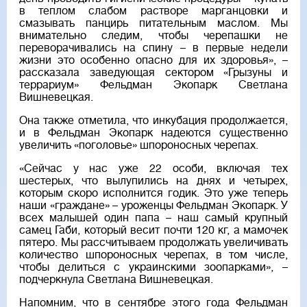
в теплом слабом растворе марганцовки и
смазывать панцирь питательным маслом. Мы
внимательно следим, чтобы черепашки не
переворачивались на спину – в первые недели
жизни это особенно опасно для их здоровья», –
рассказала заведующая сектором «Грызуны и
террариум» Фельдман Экопарк Светлана
Вишневецкая.
Она также отметила, что инкубация продолжается,
и в Фельдман Экопарк надеются существенно
увеличить «поголовье» шпороносных черепах.
«Сейчас у нас уже 22 особи, включая тех
шестерых, что вылупились на днях и четырех,
которым скоро исполнится годик. Это уже теперь
наши «граждане» – уроженцы Фельдман Экопарк. У
всех малышей один папа – наш самый крупный
самец Габи, который весит почти 120 кг, а мамочек
пятеро. Мы рассчитываем продолжать увеличивать
количество шпороносных черепах, в том числе,
чтобы делиться с украинскими зоопарками», –
подчеркнула Светлана Вишневецкая.
Напомним, что в сентябре этого года Фельдман