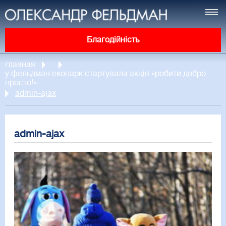
Благодійність
главная
у фельдман екопарк стартувала акція «робити добро
просто!»
admin-ajax
admin-ajax