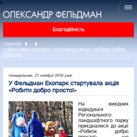
к
Благодійність
главная
у фельдман екопарк стартувала акція «робити добро
просто!»
понедельник, 21 ноября 2016 year
У Фельдман Екопарк стартувала акція
«Робити добро просто!»
На вихідних
відвідувачі
Регіонального
ландшафтного парку
приєдналися до акції
«Робити добро