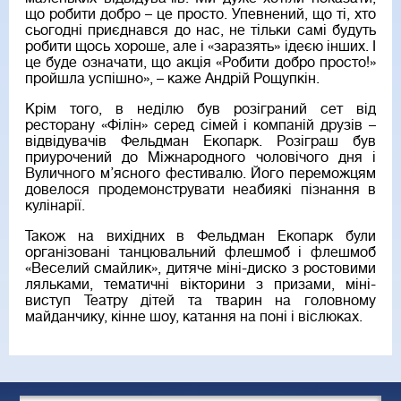
що робити добро – це просто. Упевнений, що ті, хто
сьогодні приєднався до нас, не тільки самі будуть
робити щось хороше, але і «заразять» ідеєю інших. І
це буде означати, що акція «Робити добро просто!»
пройшла успішно», – каже Андрій Рощупкін.
Крім того, в неділю був розіграний сет від
ресторану «Філін» серед сімей і компаній друзів –
відвідувачів Фельдман Екопарк. Розіграш був
приурочений до Міжнародного чоловічого дня і
Вуличного м’ясного фестивалю. Його переможцям
довелося продемонструвати неабиякі пізнання в
кулінарії.
Також на вихідних в Фельдман Екопарк були
організовані танцювальний флешмоб і флешмоб
«Веселий смайлик», дитяче міні-диско з ростовими
ляльками, тематичні вікторини з призами, міні-
виступ Театру дітей та тварин на головному
майданчику, кінне шоу, катання на поні і віслюках.