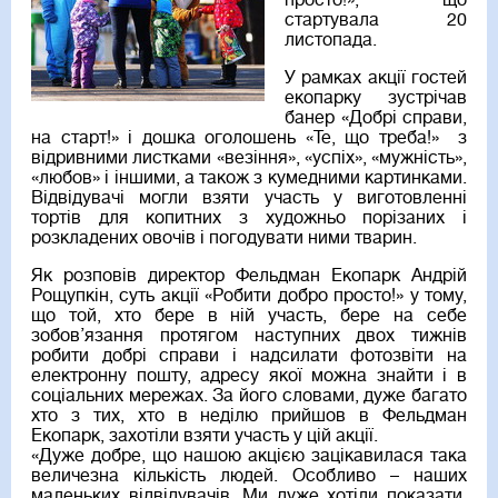
просто!», що
стартувала 20
листопада.
У рамках акції гостей
екопарку зустрічав
банер «Добрі справи,
на старт!» і дошка оголошень «Те, що треба!» з
відривними листками «везіння», «успіх», «мужність»,
«любов» і іншими, а також з кумедними картинками.
Відвідувачі могли взяти участь у виготовленні
тортів для копитних з художньо порізаних і
розкладених овочів і погодувати ними тварин.
Як розповів директор Фельдман Екопарк Андрій
Рощупкін, суть акції «Робити добро просто!» у тому,
що той, хто бере в ній участь, бере на себе
зобов’язання протягом наступних двох тижнів
робити добрі справи і надсилати фотозвіти на
електронну пошту, адресу якої можна знайти і в
соціальних мережах. За його словами, дуже багато
хто з тих, хто в неділю прийшов в Фельдман
Екопарк, захотіли взяти участь у цій акції.
«Дуже добре, що нашою акцією зацікавилася така
величезна кількість людей. Особливо – наших
маленьких відвідувачів. Ми дуже хотіли показати,