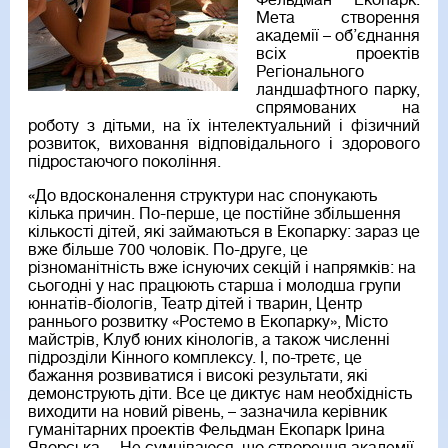
Фельдман Екопарк.
Мета створення
академії – об’єднання
всіх проектів
Регіонального
ландшафтного парку,
спрямованих на
роботу з дітьми, на їх інтелектуальний і фізичний
розвиток, виховання відповідального і здорового
підростаючого покоління.
«До вдосконалення структури нас спонукають
кілька причин. По-перше, це постійне збільшення
кількості дітей, які займаються в Екопарку: зараз це
вже більше 700 чоловік. По-друге, це
різноманітність вже існуючих секцій і напрямків: на
сьогодні у нас працюють старша і молодша групи
юннатів-біологів, Театр дітей і тварин, Центр
раннього розвитку «Ростемо в Екопарку», Місто
майстрів, Клуб юних кінологів, а також численні
підрозділи Кінного комплексу. І, по-третє, це
бажання розвиватися і високі результати, які
демонструють діти. Все це диктує нам необхідність
виходити на новий рівень, – зазначила керівник
гуманітарних проектів Фельдман Екопарк Ірина