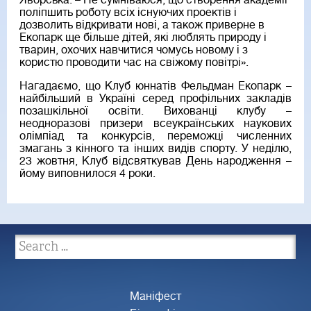
Яворська. – Не сумніваюся, що створення академії
поліпшить роботу всіх існуючих проектів і
дозволить відкривати нові, а також приверне в
Екопарк ще більше дітей, які люблять природу і
тварин, охочих навчитися чомусь новому і з
користю проводити час на свіжому повітрі».
Нагадаємо, що Клуб юннатів Фельдман Екопарк –
найбільший в Україні серед профільних закладів
позашкільної освіти. Вихованці клубу –
неодноразові призери всеукраїнських наукових
олімпіад та конкурсів, переможці численних
змагань з кінного та інших видів спорту. У неділю,
23 жовтня, Клуб відсвяткував День народження –
йому виповнилося 4 роки.
Маніфест