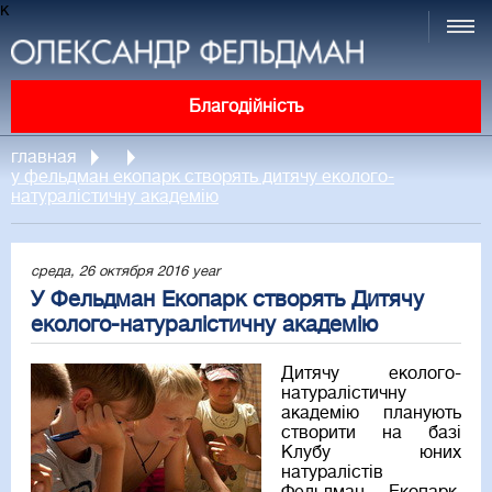
к
Благодійність
главная
у фельдман екопарк створять дитячу еколого-
натуралістичну академію
среда, 26 октября 2016 year
У Фельдман Екопарк створять Дитячу
еколого-натуралістичну академію
Дитячу еколого-
натуралістичну
академію планують
створити на базі
Клубу юних
натуралістів