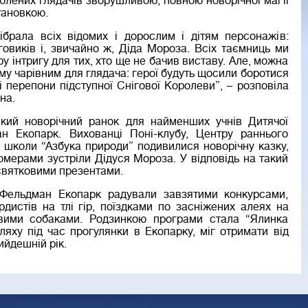
блених глядачів зворушливою, повною новорічної магії
тановкою.
зібрала всіх відомих і дорослим і дітям персонажів:
говиків і, звичайно ж, Діда Мороза. Всіх таємниць ми
у інтригу для тих, хто ще не бачив виставу. Але, можна
му чарівним для глядача: герої будуть щосили боротися
 перепони підступної Снігової Королеви”, – розповіла
на.
кий новорічний ранок для найменших учнів Дитячої
ан Екопарк. Вихованці Поні-клубу, Центру раннього
 школи “Азбука природи” подивилися новорічну казку,
омерами зустріли Дідуся Мороза. У відповідь на такий
святковими презентами.
й Фельдман Екопарк радували завзятими конкурсами,
дистів на тлі гір, поїздками по засніжених алеях на
овими собаками. Родзинкою програми стала “Ялинка
ляху під час прогулянки в Екопарку, міг отримати від
йдешній рік.