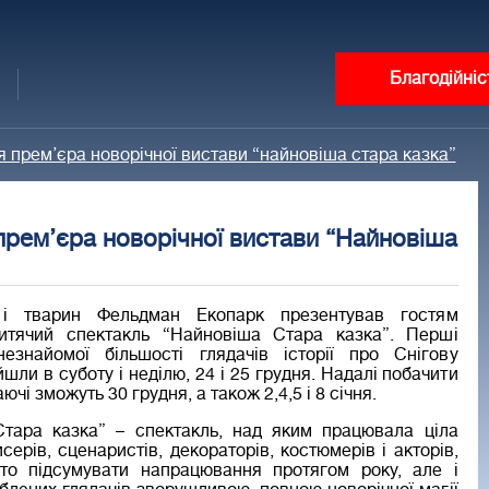
Благодійніс
 прем’єра новорічної вистави “найновіша стара казка”
прем’єра новорічної вистави “Найновіша
 і тварин Фельдман Екопарк презентував гостям
дитячий спектакль “Найновіша Стара казка”. Перші
езнайомої більшості глядачів історії про Снігову
шли в суботу і неділю, 24 і 25 грудня. Надалі побачити
ючі зможуть 30 грудня, а також 2,4,5 і 8 січня.
тара казка” – спектакль, над яким працювала ціла
ерів, сценаристів, декораторів, костюмерів і акторів,
то підсумувати напрацювання протягом року, але і