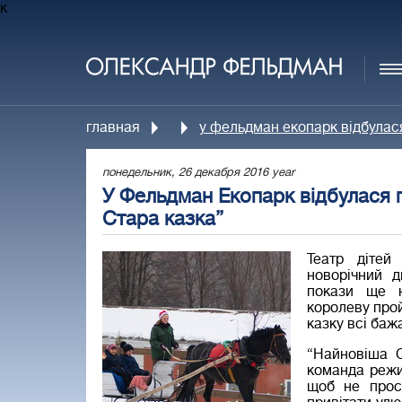
к
главная
у фельдман екопарк відбулася
понедельник, 26 декабря 2016 year
У Фельдман Екопарк відбулася 
Стара казка”
Театр дітей
новорічний 
покази ще н
королеву прой
казку всі бажа
“Найновіша С
команда режис
щоб не прос