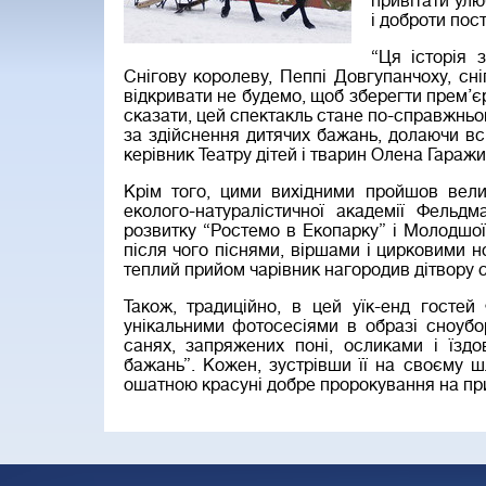
привітати улю
і доброти пос
“Ця історія 
Снігову королеву, Пеппі Довгупанчоху, сні
відкривати не будемо, щоб зберегти прем’єр
сказати, цей спектакль стане по-справжньо
за здійснення дитячих бажань, долаючи всі
керівник Театру дітей і тварин Олена Гаражи
Крім того, цими вихідними пройшов вели
еколого-натуралістичної академії Фельдм
розвитку “Ростемо в Екопарку” і Молодшої
після чого піснями, віршами і цирковими н
теплий прийом чарівник нагородив дітвору 
Також, традиційно, в цей уїк-енд госте
унікальними фотосесіями в образі сноубор
санях, запряжених поні, осликами і їзд
бажань”. Кожен, зустрівши її на своєму ш
ошатною красуні добре пророкування на при