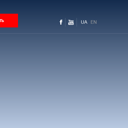
ть
UA
EN