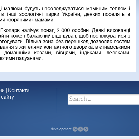
і малюки будуть насолоджуватися маминим теплом і
 в інші зоологічні парки України, деяких поселять в
їми «зоряними» мамами.
Екопарк налічує понад 2 000 особин. Деякі вихованці
айти кожен бажаючий відвідувач, щоб поспілкуватися з
погодувати. Вільна зона без перешкод дозволяє гостям
ування з жителями контактного дворика: в’єтнамськими
і домашніми козами, вівцями, індиками, лелеками,
лотими падуанами.
ни
Контакти
 сайту
development