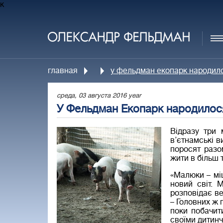
к
главная
у фельдман екопарк народило
среда, 03 августа 2016 year
У Фельдман Екопарк народилося
Відразу три
в’єтнамські в
поросят разо
жити в більш 
«Малюки – міц
новий світ. 
розповідає в
– Головних ж 
поки побачит
своїми дитинч