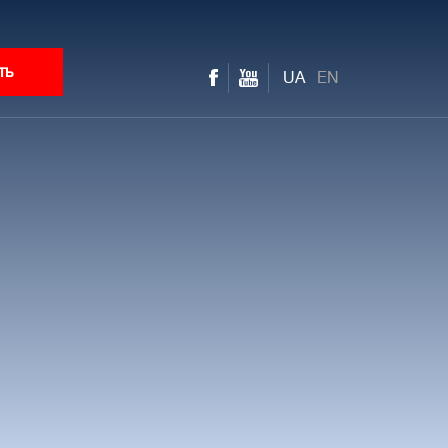
ть
UA
EN