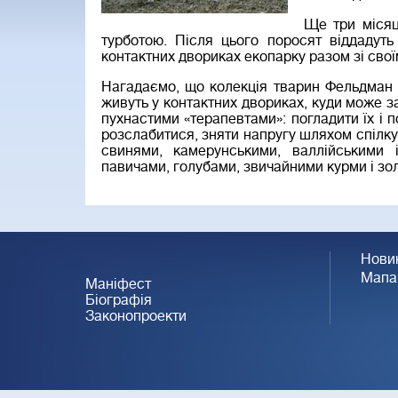
Ще три місяц
турботою. Після цього поросят віддадуть
контактних двориках екопарку разом зі сво
Нагадаємо, що колекція тварин Фельдман 
живуть у контактних двориках, куди може з
пухнастими «терапевтами»: погладити їх і 
розслабитися, зняти напругу шляхом спілк
свинями, камерунськими, валлійськими 
павичами, голубами, звичайними курми і зо
Нови
Мапа
Маніфест
Біографія
Законопроекти