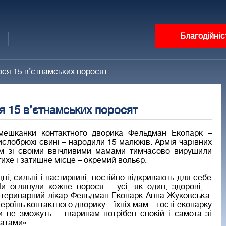
Благодійніс
ся 15 в’єтнамських поросят
 15 в’єтнамських поросят
 мешканки контактного дворика Фельдман Екопарк –
ислобрюхі свині – народили 15 малюків. Армія чарівних
м зі своїми ввічливими мамами тимчасово вирушили
тихе і затишне місце – окремий вольєр.
ні, сильні і настирливі, постійно відкривають для себе
Ми оглянули кожне порося – усі, як один, здорові, –
етеринарний лікар Фельдман Екопарк Анна Жуковська.
героїнь контактного дворику – їхніх мам – гості екопарку
и не зможуть – тваринам потрібен спокій і самота зі
атами».