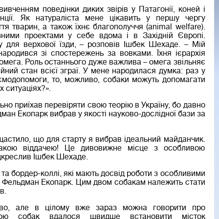
ивченням поведінки диких звірів у Патагонії, коней і
нції. Як натураліста мене цікавить у першу чергу
тя тварин, а також їхнє благополуччя (аnimal welfare).
ними проектами у себе вдома і в Західній Європі.
у для верхової їзди, – розповів Ішбек Шехаде. – Мій
народився зі спостережень за вовками. Їхня ієрархія
і омега. Роль останнього дуже важлива – омега звільняє
йний стан всієї зграї. У мене народилася думка: раз у
аємодопомоги, то, можливо, собаки можуть допомагати
 ситуаціях?».
ьно приїхав перевіряти свою теорію в Україну, бо давно
дман Екопарк вибрав у якості науково-дослідної бази за
щастило, що для старту я вибрав ідеальний майданчик.
 такою віддачею! Це дивовижне місце з особливою
ідкреслив Ішбек Шехаде.
 та бордер-коллі, які мають досвід роботи з особливими
ції Фельдман Екопарк. Цим двом собакам належить стати
в.
ово, але в цілому вже зараз можна говорити про
огою собак вдалося швидше встановити місток