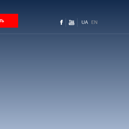
ть
UA
EN