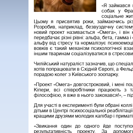
«Я займався в
собак у Фра
соціальне жит
Цьому я присвятив роки, займаючись різ
Розробив, наприклад, безвуздечну систем
новий проект називається «Омега», і він 
передбачає різні рівні: альфа, бета, гамма 
альфу від стресу та нормалізує психоемоці
вовків є такий механізм психологічної вз
іншим тваринам соціалізуватися в стресових
Чилійський натураліст зазначив, що спеціал
хотів попрацювати в Східній Європі, а Фель
порадою колег з Київського зоопарку.
«Проект «Омега» довгостроковий, і мені по
Кіпери, всі співробітники працюють з
філософією, я вже в нього закохався!», – п
Для участі в експерименті були обрані коллі
дітьми в Центрі психосоціальної реабіліта
кращими друзями молодих капібар і приматі
«Звикання один до одного йде поступ
результативність проекту. За допом