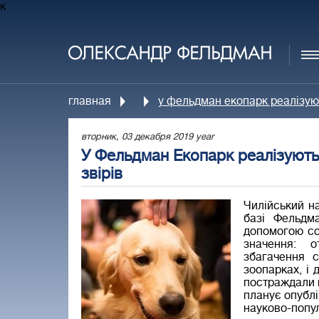
к
главная
у фельдман екопарк реалізуют
вторник, 03 декабря 2019 year
У Фельдман Екопарк реалізують 
звірів
Чилійський н
базі Фельдм
допомогою со
значення: 
збагачення 
зоопарках, і 
постраждали 
планує опублі
науково-попу