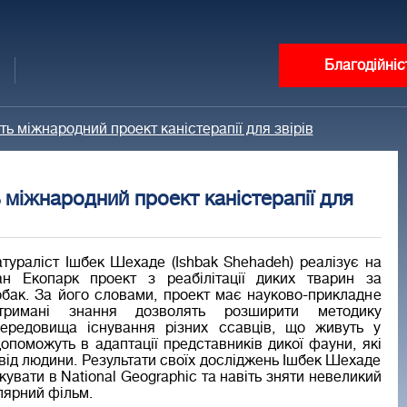
Благодійніс
ь міжнародний проект каністерапії для звірів
міжнародний проект каністерапії для
атураліст Ішбек Шехаде (Ishbak Shehadeh) реалізує на
ан Екопарк проект з реабілітації диких тварин за
бак. За його словами, проект має науково-прикладне
отримані знання дозволять розширити методику
середовища існування різних ссавців, що живуть у
допоможуть в адаптації представників дикої фауни, які
від людини. Результати своїх досліджень Ішбек Шехаде
кувати в National Geographic та навіть зняти невеликий
лярний фільм.