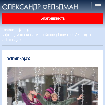
Благодійність
главная
у фельдман екопарк пройшов різдвяний уїк-енд
admin-ajax
admin-ajax