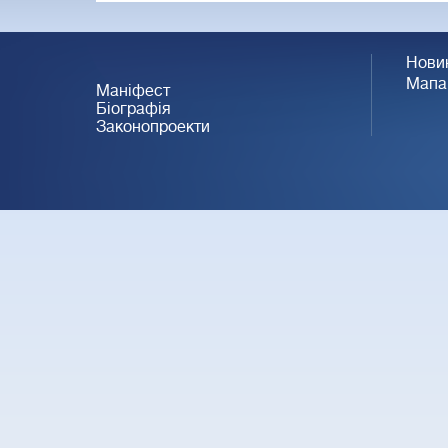
Нови
Мапа
Маніфест
Біографія
Законопроекти