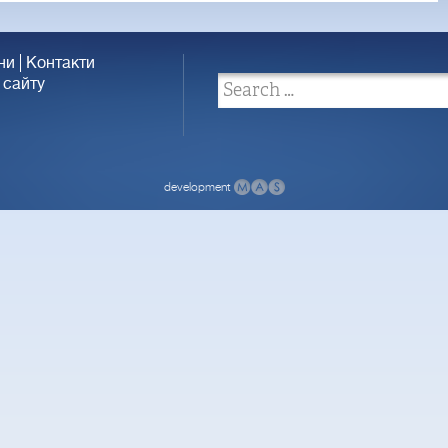
ни
Контакти
 сайту
development