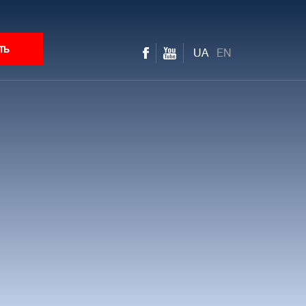
ть
UA
EN