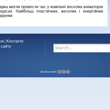
парка могли провести час у компанії веселих аніматорів
урсах. Найбільш пластичних, веселих і енергійних
арунки.
ни
Контакти
 сайту
development