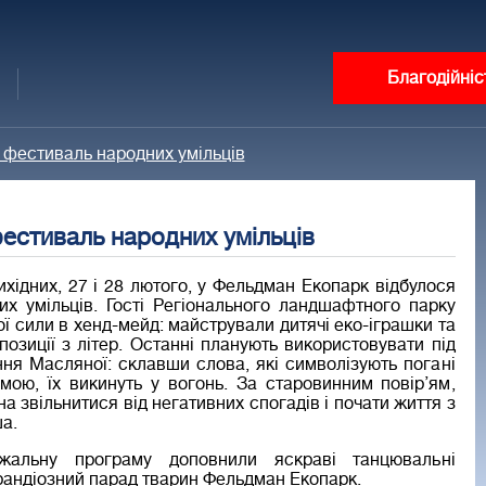
Благодійніс
фестиваль народних умільців
естиваль народних умільців
хідних, 27 і 28 лютого, у Фельдман Екопарк відбулося
их умільців. Гості Регіонального ландшафтного парку
ї сили в хенд-мейд: майстрували дитячі еко-іграшки та
позиції з літер. Останні планують використовувати під
ння Масляної: склавши слова, які символізують погані
имою, їх викинуть у вогонь. За старовинним повір’ям,
а звільнитися від негативних спогадів і почати життя з
а.
жальну програму доповнили яскраві танцювальні
рандіозний парад тварин Фельдман Екопарк.