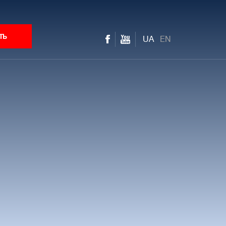
ть
UA
EN