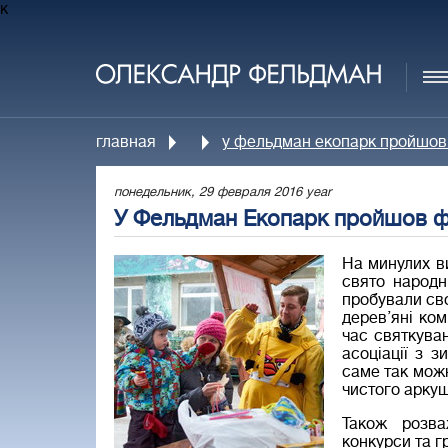
к
главная
у фельдман екопарк пройшов 
понедельник, 29 февраля 2016 year
У Фельдман Екопарк пройшов ф
На минулих ви
свято народн
пробували сво
дерев’яні ком
час святкува
асоціації з з
саме так можн
чистого аркуш
Також розва
конкурси та г