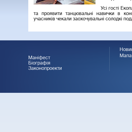
Усі гості Еко
та проявити танцювальні навички в конк
учасників чекали заохочувальні солодкі под
Нови
Мапа
Маніфест
Біографія
Законопроекти