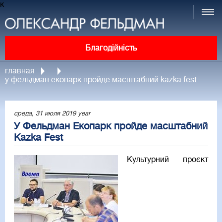
к
Благодійність
главная
у фельдман екопарк пройде масштабний kazka fest
среда, 31 июля 2019 year
У Фельдман Екопарк пройде масштабний
Kazka Fest
Культурний проєкт