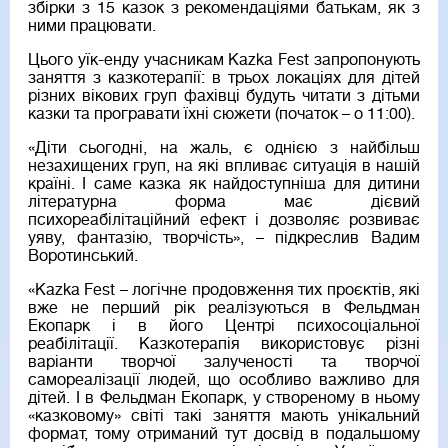
збірки з 15 казок з рекомендаціями батькам, як з
ними працювати.
Цього уїк-енду учасникам Kazka Fest запропонують
заняття з казкотерапії: в трьох локаціях для дітей
різних вікових груп фахівці будуть читати з дітьми
казки та програвати їхні сюжети (початок – о 11:00).
«Діти сьогодні, на жаль, є однією з найбільш
незахищених груп, на які впливає ситуація в нашій
країні. І саме казка як найдоступніша для дитини
літературна форма має дієвий
психореабілітаційний ефект і дозволяє розвиває
уяву, фантазію, творчість», – підкреслив Вадим
Воротинський.
«Kazka Fest – логічне продовження тих проєктів, які
вже не перший рік реалізуються в Фельдман
Екопарк і в його Центрі психосоціальної
реабілітації. Казкотерапія використовує різні
варіанти творчої залученості та творчої
самореалізації людей, що особливо важливо для
дітей. І в Фельдман Екопарк, у створеному в ньому
«казковому» світі такі заняття мають унікальний
формат, тому отриманий тут досвід в подальшому