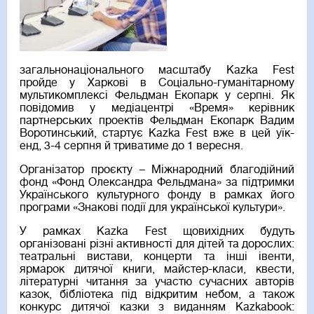
загальнонаціонального масштабу Kazka Fest
пройде у Харкові в Соціально-гуманітарному
мультикомплексі Фельдман Екопарк у серпні. Як
повідомив у медіацентрі «Время» керівник
партнерських проектів Фельдман Екопарк Вадим
Воротинський, стартує Kazka Fest вже в цей уїк-
енд, 3-4 серпня й триватиме до 1 вересня.
Організатор проєкту – Міжнародний благодійний
фонд «Фонд Олександра Фельдмана» за підтримки
Українського культурного фонду в рамках його
програми «Знакові події для української культури».
У рамках Kazka Fest щовихідних будуть
організовані різні активності для дітей та дорослих:
театральні вистави, концерти та інші івенти,
ярмарок дитячої книги, майстер-класи, квести,
літературні читання за участю сучасних авторів
казок, бібліотека під відкритим небом, а також
конкурс дитячої казки з виданням Kazkabook: