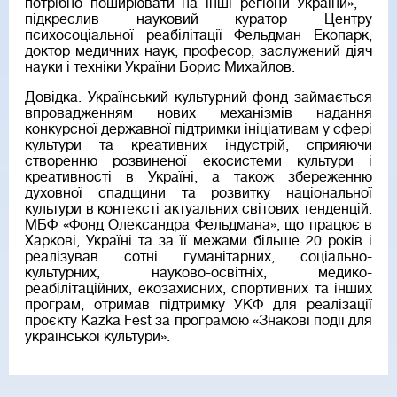
потрібно поширювати на інші регіони України», –
підкреслив науковий куратор Центру
психосоціальної реабілітації Фельдман Екопарк,
доктор медичних наук, професор, заслужений діяч
науки і техніки України Борис Михайлов.
Довідка. Український культурний фонд займається
впровадженням нових механізмів надання
конкурсної державної підтримки ініціативам у сфері
культури та креативних індустрій, сприяючи
створенню розвиненої екосистеми культури і
креативності в Україні, а також збереженню
духовної спадщини та розвитку національної
культури в контексті актуальних світових тенденцій.
МБФ «Фонд Олександра Фельдмана», що працює в
Харкові, Україні та за її межами більше 20 років і
реалізував сотні гуманітарних, соціально-
культурних, науково-освітніх, медико-
реабілітаційних, екозахисних, спортивних та інших
програм, отримав підтримку УКФ для реалізації
проєкту Kazka Fest за програмою «Знакові події для
української культури».