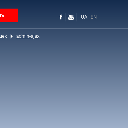
ть
UA
EN
шек
admin-ajax