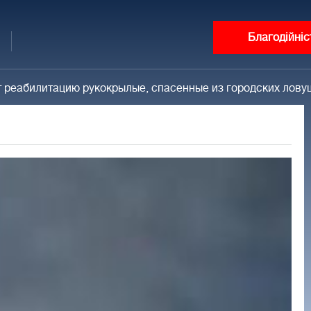
Благодійніс
т реабилитацию рукокрылые, спасенные из городских лову