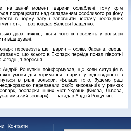
ми, на даний момент тварини ослаблені, тому крім
еться попрацювати над складанням особливого раціону
вести в норму вагу і заповнити нестачу необхідних
и імунітет», — розповідає Валерія Іващенко.
зько двох тижнів, після чого їх поселять у вольєри
ти відвідувачі.
арк перевезуть ще тварин – ослів, баранів, овець,
Нагадаємо, що всього в Екопарк переїде понад півсотні
ьогодні, 1 вересня.
 Андрій Рощупкін поінформував, що коли ситуація в
лежні умови для утримання тварин, у відповідності з
нуться в рідні вольєри. «Більше того, будемо раді
неодноразово передавали своїх вихованців у рамках
оопарк, зоопарки інших міст України (Києва, Львова,
Єрусалимський зоопарк), — нагадав Андрій Рощупкін.
ни
Контакти