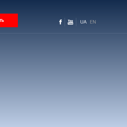
ть
UA
EN