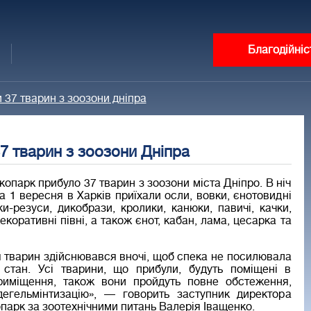
Благодійніс
 37 тварин з зоозони дніпра
7 тварин з зоозони Дніпра
опарк прибуло 37 тварин з зоозони міста Дніпро. В ніч
а 1 вересня в Харків приїхали осли, вовки, єнотовидні
и-резуси, дикобрази, кролики, канюки, павичі, качки,
екоративні півні, а також єнот, кабан, лама, цесарка та
 тварин здійснювався вночі, щоб спека не посилювала
 стан. Усі тварини, що прибули, будуть поміщені в
риміщення, також вони пройдуть повне обстеження,
дегельмінтизацію», — говорить заступник директора
арк за зоотехнічними питань Валерія Іващенко.