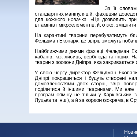
За її слова
стандартних маніпуляцій, фахівцям довед
для кожного новачка. «Це дозволить при
вітамінів і мікроелементів, й, отже, зміцнит
На карантині тварини перебуватимуть бли
Фельдман Екопарк, де звірів зможуть побачи
Найближчими днями фахівці Фельдман Екоп
кабанів, кіз, лисиць, верблюда та інших. 
тварин з зоозони Дніпра, яка закривається с
У свою чергу директор Фельдман Екопарк
Дніпрі покращиться і будуть створені на
домовленостями двох сторін, звірі повер
поділитися й іншими тваринами. Ми вже 
програм обміну не тільки у Харківський з
Луцька та інші), а й за кордон (зокрема, в 
Нови