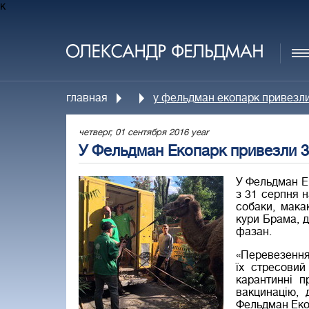
к
главная
у фельдман екопарк привезли
четверг, 01 сентября 2016 year
У Фельдман Екопарк привезли 3
У Фельдман Ек
з 31 серпня н
собаки, макак
кури Брама, д
фазан.
«Перевезення
їх стресовий
карантинні п
вакцинацію, 
Фельдман Екоп