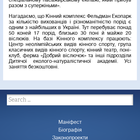
спеціальному пасажирському екіпажі, який прибув
разом з суперкіньми».
Нагадаємо, що Кінний комплекс Фельдман Екопарк
за кількістю вихованців і різноманітністю порід є
одним з найбільших в Україні. Тут перебуває понад
50 коней 17 порід, близько 30 поні й майже 20
віслюків. На базі Кінного комплексу працюють:
Центр неолімпійських видів кінного спорту, група
класичних видів кінного спорту, кінний театр, поні-
клуб, ферма «Добрий віслючок» та інші підрозділи
Дитячої еколого-натуралістичної академії. Усі
заняття безкоштовні.
Маніфест
Біографія
Законопроекти