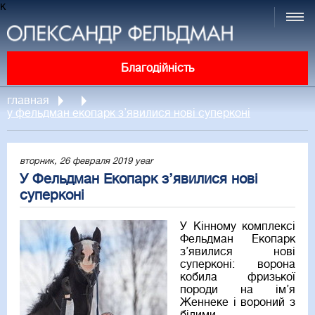
к
Благодійність
главная
у фельдман екопарк з’явилися нові суперконі
вторник, 26 февраля 2019 year
У Фельдман Екопарк з’явилися нові
суперконі
У Кінному комплексі
Фельдман Екопарк
з’явилися нові
суперконі: ворона
кобила фризької
породи на ім’я
Женнеке і вороний з