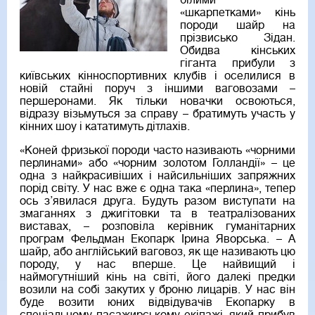
білими
«шкарпетками» кінь
породи шайр на
прізвисько Зідан.
Обидва кінських
гіганта прибули з
київських кінноспортивних клубів і оселилися в
новій стайні поруч з іншими ваговозами –
першеронами. Як тільки новачки освоються,
відразу візьмуться за справу – братимуть участь у
кінних шоу і кататимуть дітлахів.
«Коней фризької породи часто називають «чорними
перлинами» або «чорним золотом Голландії» – це
одна з найкрасивіших і найсильніших запряжних
порід світу. У нас вже є одна така «перлина», тепер
ось з’явилася друга. Будуть разом виступати на
змаганнях з джигітовки та в театралізованих
виставах, – розповіла керівник гуманітарних
програм Фельдман Екопарк Ірина Яворська. – А
шайр, або англійський ваговоз, як ще називають цю
породу, у нас вперше. Це найвищий і
наймогутніший кінь на світі, його далекі предки
возили на собі закутих у броню лицарів. У нас він
буде возити юних відвідувачів Екопарку в