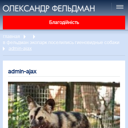
Благодійність
главная
в фельдман экопарк поселились гиеновидные собаки
admin-ajax
admin-ajax