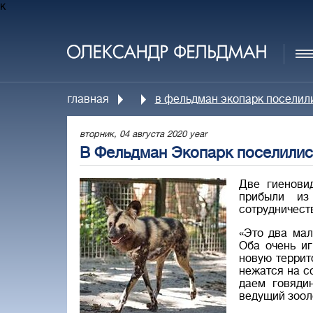
к
главная
в фельдман экопарк поселил
вторник, 04 августа 2020 year
В Фельдман Экопарк поселилис
Две гиенови
прибыли из
сотрудничест
«Это два мал
Оба очень и
новую террит
нежатся на с
даем говядин
ведущий зоол