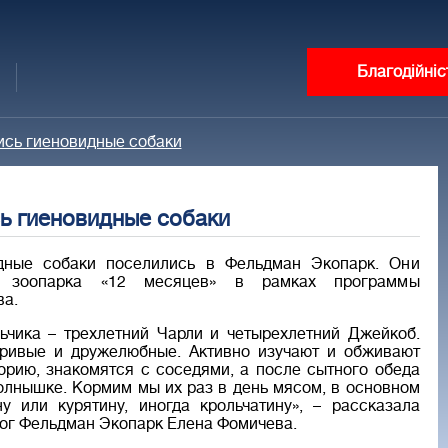
Благодійніс
ись гиеновидные собаки
ь гиеновидные собаки
дные собаки поселились в Фельдман Экопарк. Они
 зоопарка «12 месяцев» в рамках программы
ва.
ьчика – трехлетний Чарли и четырехлетний Джейкоб.
гривые и дружелюбные. Активно изучают и обживают
орию, знакомятся с соседями, а после сытного обеда
олнышке. Кормим мы их раз в день мясом, в основном
у или курятину, иногда крольчатину», – рассказала
ог Фельдман Экопарк Елена Фомичева.