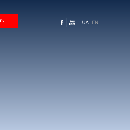
ть
UA
EN