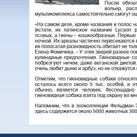
После обяза
вольер, рас
мультикомплекса самостоятельно смогут оц
«На самом деле, кроме названия и полос н
(кстати, их латинское название Lycaon p
псовых, а гиены – кошкообразные. Первые
ночной. Их ареалы частично пересекаются 
их полосатая разновидность обитает не толь
Елена Фомичева. – У этих зверей разное п
кулинарные предпочтения. Гиеновидные со
побрезгуют ничем, даже веганской диетой
очень любит дыню и арбуз, но не откажутся 
Отметим, что гиеновидные собаки относят
осталось всего около 5 тыс. особей, и э
обычно, является человек, беспощадн
гиеновидная собака взята под охрану во м
Напомним, что в зооколлекции Фельдман Э
здесь содержится около 5000 животных 300