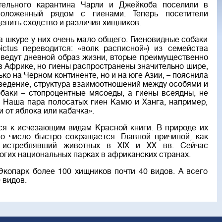
тельного карантина Чарли и Джейкоба поселили в
положенный рядом с гиенами. Теперь посетители
енить сходство и различия хищников.
а шкуре у них очень мало общего. Гиеновидные собаки
ictus переводится: «волк расписной») из семейства
 ведут дневной образ жизни, вторые преимущественно
в Африке, но гиены распространены значительно шире,
ко на Черном континенте, но и на юге Азии, – пояснила
оведение, структура взаимоотношений между особями и
баки – стопроцентные мясоеды, а гиены всеядны, не
. Наша пара полосатых гиен Камю и Ханга, например,
и от яблока или кабачка».
ся к исчезающим видам Красной книги. В природе их
то число быстро сокращается. Главной причиной, как
о истреблявший животных в XIX и XX вв. Сейчас
ногих национальных парках в африканских странах.
копарк более 100 хищников почти 40 видов. А всего
 видов.