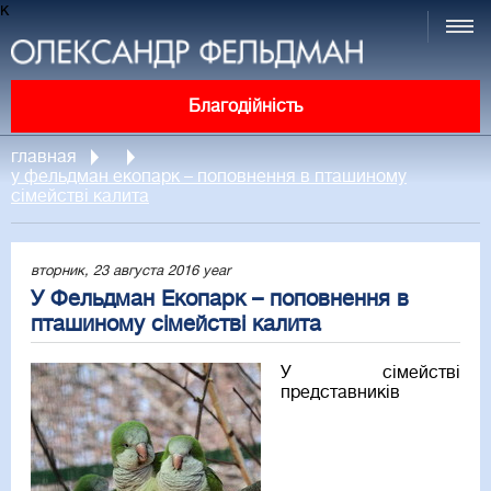
к
Благодійність
главная
у фельдман екопарк – поповнення в пташиному
сімействі калита
вторник, 23 августа 2016 year
У Фельдман Екопарк – поповнення в
пташиному сімействі калита
У сімействі
представників