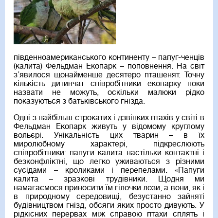
південноамериканського континенту – папуг-ченців
(калита) Фельдман Екопарк – поповнення. На світ
з’явилося щонайменше десятеро пташенят. Точну
кількість дитинчат співробітники екопарку поки
назвати не можуть, оскільки малюки рідко
показуються з батьківського гнізда.
Одні з найбільш строкатих і дзвінких птахів у світі в
Фельдман Екопарк живуть у відомому круглому
вольєрі. Унікальність цих тварин – в їх
миролюбному характері, підкреслюють
співробітники: папуги калита настільки контактні і
безконфліктні, що легко уживаються з різними
сусідами – кроликами і перепелами. «Папуги
калита – зразкові трудівники. Щодня ми
намагаємося приносити їм гілочки лози, а вони, як і
в природному середовищі, безустанно зайняті
будівництвом гнізд, обсяги яких просто дивують. У
рідкісних перервах між справою птахи сплять і