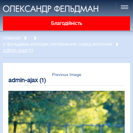
Благодійність
главная
у фельдман екопарк поповнення серед копитних
admin-ajax (1)
Previous Image
admin-ajax (1)