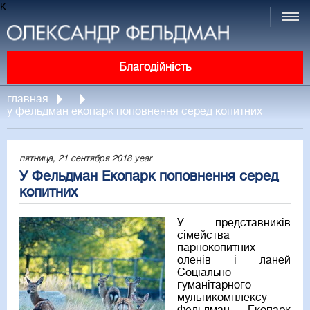
к
Благодійність
главная
у фельдман екопарк поповнення серед копитних
пятница, 21 сентября 2018 year
У Фельдман Екопарк поповнення серед
копитних
У представників
сімейства
парнокопитних –
оленів і ланей
Соціально-
гуманітарного
мультикомплексу