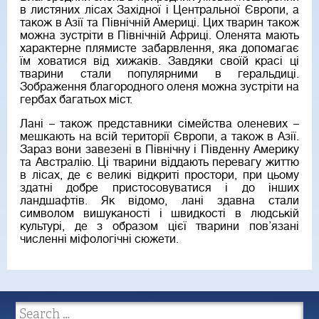
в листяних лісах Західної і Центральної Європи, а
також в Азії та Північній Америці. Цих тварин також
можна зустріти в Північній Африці. Оленята мають
характерне плямисте забарвлення, яка допомагає
їм ховатися від хижаків. Завдяки своїй красі ці
тварини стали популярними в геральдиці.
Зображення благородного оленя можна зустріти на
гербах багатьох міст.
Лані – також представники сімейства оленевих –
мешкають на всій території Європи, а також в Азії.
Зараз вони завезені в Північну і Південну Америку
та Австралію. Ці тварини віддають перевагу життю
в лісах, де є великі відкриті простори, при цьому
здатні добре пристосовуватися і до інших
ландшафтів. Як відомо, лані здавна стали
символом вишуканості і швидкості в людській
культурі, де з образом цієї тварини пов’язані
численні міфологічні сюжети.