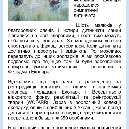
Фельдман Екопарк
народилися
симпатичні
дитинчата.
«Шість малюків у
благородних оленів і чотири дитинчати ланей
з’явилися на світ здоровими, і гості вже можуть
побачити їх у вольєрах. За молодняком уважно
спостерігають фахівці-ветеринари. Коли дитинчата
достатньо підростуть і зміцніють, їх, можливо,
передадуть до інших зоопарків. А ми обов’язково
подбаємо про те, щоб там їм були забезпечені
найкращі умови утримання», – розповіли в
Фельдман Екопарк.
Відзначимо, що програма з розведення та
реінтродукції копитних є одним з напрямків
співпраці Фельдман Екопарк і Всесвітнього
відкритого фонду реабілітації та реінтродукції
тварин (WOFARR). Зараз в зоологічній колекції
екопарку, одній з найбільших в Україні, живе понад
дві тисячі тварин трьохсот видів, серед яких копитні
представлені більш ніж 350 особинами.
Благородний олень в природних умовах поширений