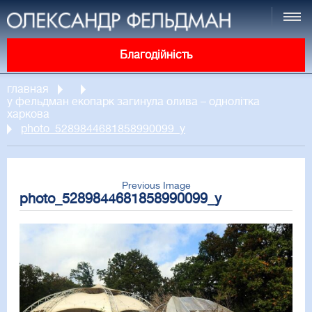
Благодійність
главная
у фельдман екопарк загинула олива – однолітка
харкова
photo_5289844681858990099_y
Previous Image
photo_5289844681858990099_y