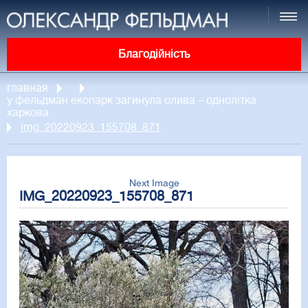
Благодійність
главная
у фельдман екопарк загинула олива – однолітка
харкова
img_20220923_155708_871
Next Image
IMG_20220923_155708_871