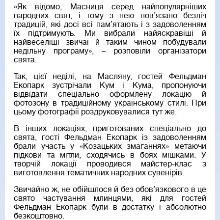
«Як відомо, Масниця серед найпопулярніших
народних свят, і тому з нею пов’язано безліч
традицій, які досі всі пам’ятають і з задоволенням
їх підтримують. Ми вибрали найяскравіші й
найвеселіші звичаї й таким чином побудували
недільну програму», – розповіли організатори
свята.
Так, цієї неділі, на Масляну, гостей Фельдман
Екопарк зустрічали Кум і Кума, пропонуючи
відвідати спеціально оформлену локацію й
фотозону в традиційному українському стилі. При
цьому фотографії роздруковувалися тут же.
В інших локаціях, приготованих спеціально до
свята, гості Фельдман Екопарк із задоволенням
брали участь у «Козацьких змаганнях» метаючи
підкови та мітли, сходячись в боях мішками. У
творчій локації проводився майстер-клас з
виготовлення тематичних народних сувенірів.
Звичайно ж, не обійшлося й без обов’язкового в це
свято частування млинцями, які для гостей
Фельдман Екопарк були в достатку і абсолютно
безкоштовно.