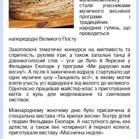
мультикомплексу
стали учасниками
музичного весняної
програми і
традиційних
народних гулянь, що
проводяться
напередодні Великого Посту.
Захоплюючі тематичні конкурси на кмітливість та
спритність, рухливі ігри, а також запальні танці й
дзвінкоголосий спів – усе це було 8 березня у
Фельдман Екопарк у програмі «Ми даруємо вам
весну!». А після її закінчення відразу стартувало ще
одне музичне шоу «Танцюють всі!», в якому могли
взяти участь усі відвідувачі від малого до великого.
Одночасно працював майстер-клас з приготування
квітів з куль для моделювання та святкових
листівок.
Міжнародному жіночому дню було присвячена й
спеціальна вистава «На крилах весни» Театру дітей
і тварин Фельдман Екопарк. А наступного день юні
артисти, а також їхні чотириногі й пернаті колеги,
приготували виставу «Маснична неділя».