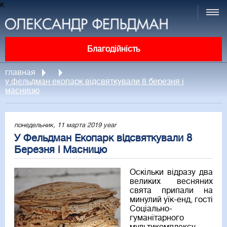
к
Благодійність
главная
у фельдман екопарк відсвяткували 8 березня і
масницю
понедельник, 11 марта 2019 year
У Фельдман Екопарк відсвяткували 8
Березня і Масницю
Оскільки відразу два
великих весняних
свята припали на
минулий уїк-енд, гості
Соціально-
гуманітарного