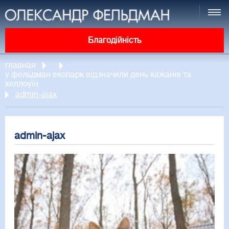
Благодійність
главная
у фельдман екопарк відзначили день кажанів та
хеллоуїн
admin-ajax
admin-ajax