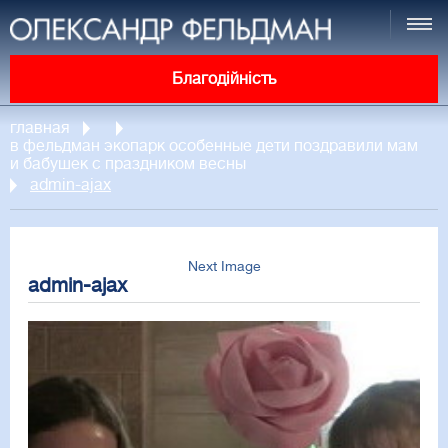
Благодійність
главная
в фельдман экопарк особенные дети поздравили мам
и бабушек с праздником весны
admin-ajax
Next Image
admin-ajax