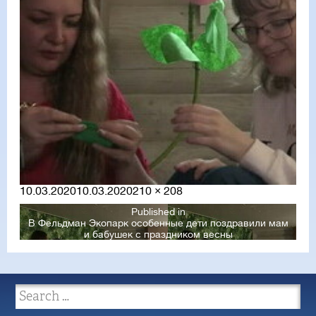
Posted
Full
10.03.2020
10.03.2020
210 × 208
on
size
Published in
В Фельдман Экопарк особенные дети поздравили мам
и бабушек с праздником весны