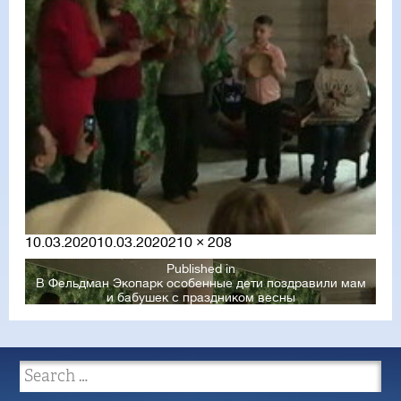
Posted
Full
10.03.2020
10.03.2020
210 × 208
on
size
Published in
В Фельдман Экопарк особенные дети поздравили мам
и бабушек с праздником весны