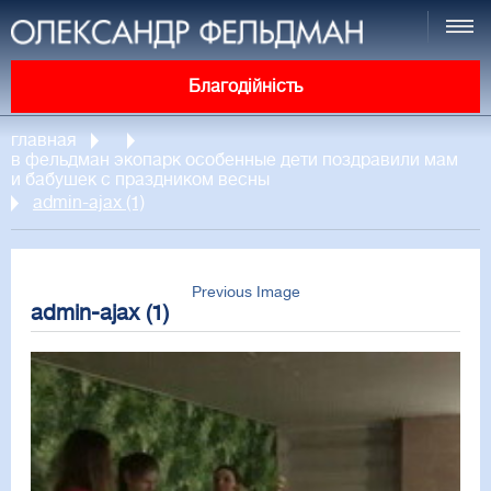
Благодійність
главная
в фельдман экопарк особенные дети поздравили мам
и бабушек с праздником весны
admin-ajax (1)
Previous Image
admin-ajax (1)