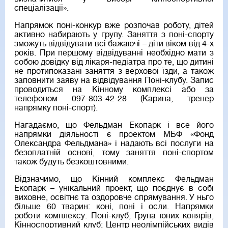
спеціалізації».
Напрямок поні-конкур вже розпочав роботу, дітей
активно набирають у групу. Заняття з поні-спорту
зможуть відвідувати всі бажаючі – діти віком від 4-х
років. При першому відвідуванні необхідно мати з
собою довідку від лікаря-педіатра про те, що дитині
не протипоказані заняття з верхової їзди, а також
заповнити заяву на відвідування Поні-клубу. Запис
проводиться на Кінному комплексі або за
телефоном 097-803-42-28 (Карина, тренер
напрямку поні-спорт).
Нагадаємо, що Фельдман Екопарк і все його
напрямки діяльності є проектом МБФ «Фонд
Олександра Фельдмана» і надають всі послуги на
безоплатній основі, тому заняття поні-спортом
також будуть безкоштовними.
Відзначимо, що Кінний комплекс Фельдман
Екопарк – унікальний проект, що поєднує в собі
виховне, освітнє та оздоровче спрямування. У ньго
більше 60 тварин: коні, поні і осли. Напрямки
роботи комплексу: Поні-клуб; Група юних конярів;
Кінноспортивний клуб; Центр неолімпійських видів