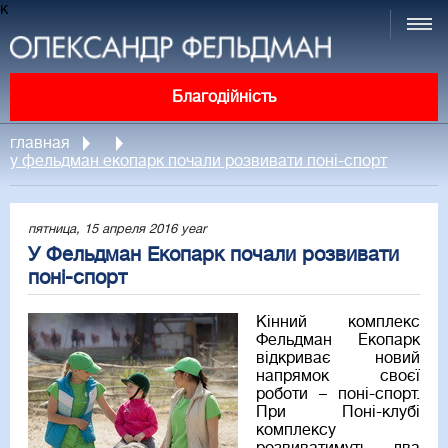
к
Благодійність
главная
у фельдман екопарк почали розвивати поні-спорт
пятница, 15 апреля 2016 year
У Фельдман Екопарк почали розвивати
поні-спорт
Кінний комплекс
Фельдман Екопарк
відкриває новий
напрямок своєї
роботи – поні-спорт.
При Поні-клубі
комплексу