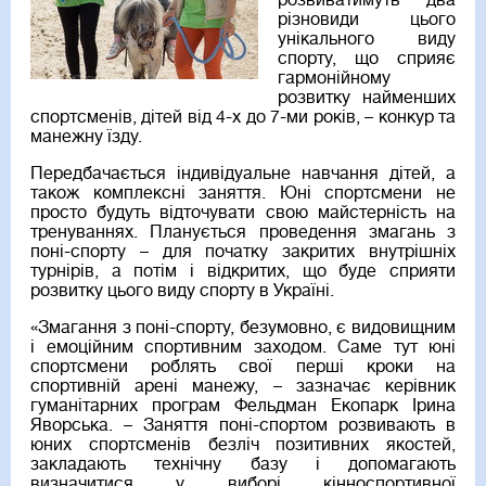
розвиватимуть два
різновиди цього
унікального виду
спорту, що сприяє
гармонійному
розвитку найменших
спортсменів, дітей від 4-х до 7-ми років, – конкур та
манежну їзду.
Передбачається індивідуальне навчання дітей, а
також комплексні заняття. Юні спортсмени не
просто будуть відточувати свою майстерність на
тренуваннях. Планується проведення змагань з
поні-спорту – для початку закритих внутрішніх
турнірів, а потім і відкритих, що буде сприяти
розвитку цього виду спорту в Україні.
«Змагання з поні-спорту, безумовно, є видовищним
і емоційним спортивним заходом. Саме тут юні
спортсмени роблять свої перші кроки на
спортивній арені манежу, – зазначає керівник
гуманітарних програм Фельдман Екопарк Ірина
Яворська. – Заняття поні-спортом розвивають в
юних спортсменів безліч позитивних якостей,
закладають технічну базу і допомагають
визначитися у виборі кінноспортивної