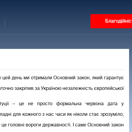
Благодійніс
у цей день ми отримали Основний закон, який гарантує
аточно закріпив за Україною незалежність європейської
туції – це не просто формальна червона дата у
ладні для кожного з нас часи як ніколи стає зрозуміло,
– це головні вороги державності. І саме Основний закон