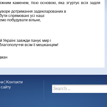
ріжним каменем, тією основою, яка згуртує всіх задля
суворе дотримання задекларованих в
бути спрямовані усі наші
емо побудувати вільне,
ій Україні завжди панує мир і
 благополуччя всім її мешканцям!
дман
ни
Контакти
 сайту