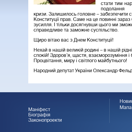
стати тим на
подолання
кризи. Залишилось головне – забезпечити 
Конституції прав. Саме на це повинні зараз 
зусилля. І тільки досягнувши цього ми змож
справедливе та заможне суспільство.
Щиро вітаю вас з Днем Конституції!
Нехай в нашій великій родині – в нашій рідн
спокій! Здоров’я, щастя, взаєморозуміння і
Процвітання, миру і світлого майбутнього!
Народний депутат України Олександр Фель
Нови
Мапа
Маніфест
Біографія
Законопроекти