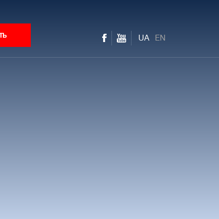
ть
UA
EN