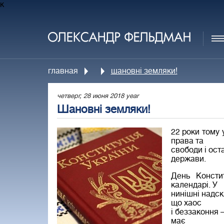
к
главная
шановні земляки!
четверг, 28 июня 2018 year
Шановні земляки!
22 роки тому 
права та
свободи і ост
держави.
День Консти
календарі. У
нинішні надск
що хаос
і беззаконня 
має