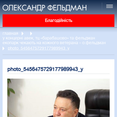
Благодійність
главная
у концерні авек, тц «барабашово» та фельдман
екопарк чекають на кожного ветерана – о.фельдман
photo_5456475729177989943_y
photo_5456475729177989943_y