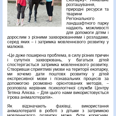
Екопарку». Унікальне
розташування,
природні ресурси та
тварини
Регіонального
ландшафтного парку
надають можливості
для допомоги дітям і
дорослим з різними захворюваннями і розладами,
серед яких – і затримка мовленнєвого розвитку у
малюків.
«Це дуже поширена проблема, в силу різних причин
і супутніх захворювань, у багатьох дітей
спостерігається затримка мовленнєвого розвитку.
Створивши сприятливі умови на території екопарку,
ми хочемо дати поштовх розвитку у дітей
експресивної мови і пізнавальних процесів за
допомогою розмовно орієнтованих методів, –
розповіла керівник психологічної служби Центру
Тетяна Алієва. – Для цього нами використовується
ігрова анімалотерапія».
Як відзначають фахівці, використання
анімалотерапії в роботі з дітьми з затримкою
мовленнєвого розвитку може бути корисним,