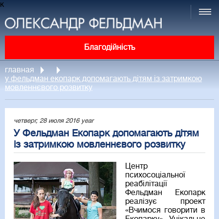
к
Благодійність
главная
у фельдман екопарк допомагають дітям із затримкою
мовленнєвого розвитку
четверг, 28 июля 2016 year
У Фельдман Екопарк допомагають дітям
із затримкою мовленнєвого розвитку
Центр
психосоціальної
реабілітації
Фельдман Екопарк
реалізує проект
«Вчимося говорити в