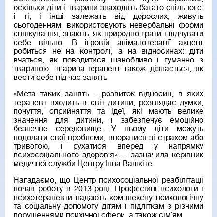
оскільки діти і тварини знаходять багато спільного:
і ті, і інші залежать від дорослих, живуть
сьогоденням, використовують невербальні форми
спілкування, знають, як природно грати і відчувати
себе вільно. В ігровій анімалотерапії акцент
робиться не на контролі, а на відносинах: діти
вчаться, як поводитися шанобливо і гуманно з
твариною, тварина-терапевт також дізнається, як
вести себе під час занять.
«Мета таких занять – розвиток відносин, в яких
терапевт входить в світ дитини, розглядає думки,
почуття, сприйняття та ідеї, які мають велике
значення для дитини, і забезпечує емоційно
безпечне середовище. У ньому діти можуть
подолати свої проблеми, впоратися зі страхом або
тривогою, і рухатися вперед у напрямку
психосоціального здоров’я», – зазначила керівник
медичної служби Центру Інна Вашкіте.
Нагадаємо, що Центр психосоціальної реабілітації
почав роботу в 2013 році. Професійні психологи і
психотерапевти надають комплексну психологічну
та соціальну допомогу дітям і підліткам з різними
порушеннями психічної сфери, а також сім’ям.