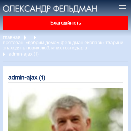
Благодійність
главная
врятовані «добрим домом фельдман екопарк» тварини
знаходять нових люблячих господарів
admin-ajax (1)
admin-ajax (1)