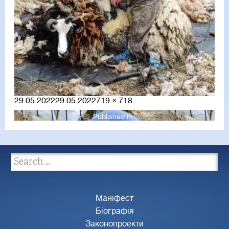
Posted
Full
29.05.2022
29.05.2022
719 × 718
on
size
Published in
Маніфест
Біографія
Законопроекти