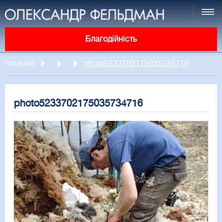
Благодійність
главная
photo5233702175035734716
photo5233702175035734716