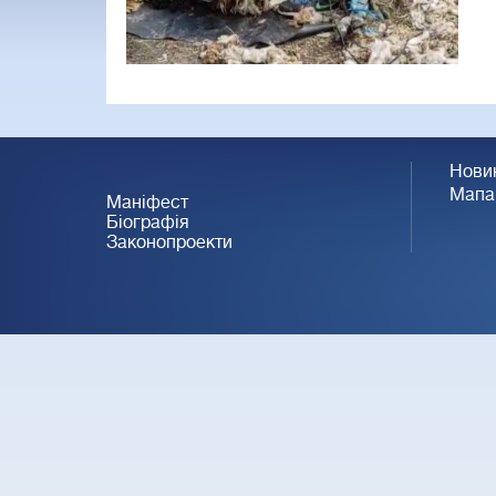
Нови
Мапа
Маніфест
Біографія
Законопроекти