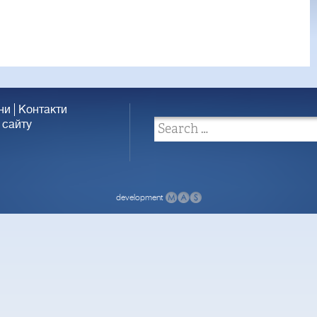
ни
Контакти
 сайту
development