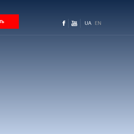
ть
UA
EN