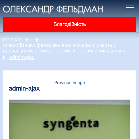
Благодійність
главная
співробітники фельдман екопарк взяли участь у
навчальному семінарі з роботи з особливими дітьми
admin-ajax
Previous Image
admin-ajax