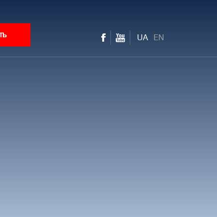
ть
UA
EN