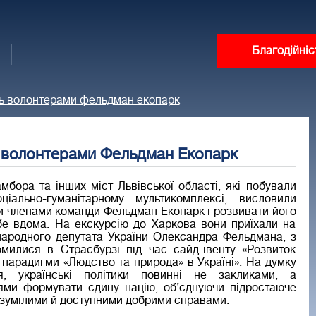
Благодійніс
ть волонтерами фельдман екопарк
ь волонтерами Фельдман Екопарк
мбора та інших міст Львівської області, які побували
іально-гуманітарному мультикомплексі, висловили
и членами команди Фельдман Екопарк і розвивати його
бе вдома. На екскурсію до Харкова вони приїхали на
ародного депутата України Олександра Фельдмана, з
милися в Страсбурзі під час сайд-івенту «Розвиток
 парадигми «Людство та природа» в Україні». На думку
ія, українські політики повинні не закликами, а
ями формувати єдину націю, об’єднуючи підростаюче
озумілими й доступними добрими справами.