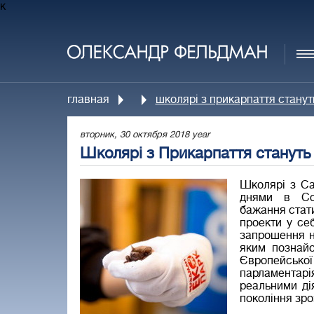
к
главная
школярі з прикарпаття стану
вторник, 30 октября 2018 year
Школярі з Прикарпаття станут
Школярі з Са
днями в Соц
бажання стат
проекти у се
запрошення н
яким познайо
Європейської
парламентар
реальними ді
покоління зр