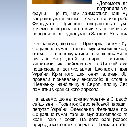
«Допомога ді
потрапили в б
фауни – це те, чим займається наш м
запропонувати дітям в якості творчої роб
Фельдман. – Принципи толерантності, гума
хочемо поширювати по всій країні через м
поповнили юні однодумці з Західної України»
Відзначимо, що гості з Прикарпаття вже б
Соціально-гуманітарного мультикомплекса
очима та поспілкуватися з керівниками 
виставі Театрі дітей та тварин і встигл
юннатами, які займаються в Дитячій екол
поширювати ідеї Фельдман Екопарк і прац
України. Крім того, для юних галичан, б
провели пізнавальну екскурсію її столиц
Шевченку, найбільшу в Європі площу Своб
пам’ятки українського Харкова.
Нагадаємо, що на початку жовтня в Страсб
сайд-івент «Розвиток Європейської парадиг
депутат України Олександр Фельдман пр
Соціально-гуманітарний мультикомплекс 
країні вже 7 років. На його базі розро
природоохоронних проектів. Наймасштабніш