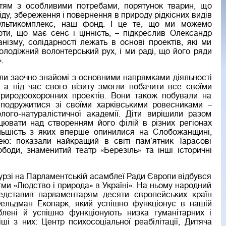
тям з особливими потребами, порятунок тварин, що
іду, збереження і повернення в природу рідкісних видів
ультикомплекс, наш фонд. І це те, що ми можемо
оти, що має сенс і цінність, – підкреслив Олександр
нізму, солідарності лежать в основі проектів, які ми
олодіжний волонтерський рух, і ми раді, що його ряди
.
ули заочно знайомі з основними напрямками діяльності
, а під час свого візиту змогли побачити все своїми
природоохоронних проектів. Вони також побували на
и подружитися зі своїми харківськими ровесниками –
ого-натуралістичної академії. Діти вирішили разом
ювати над створенням його філій в різних регіонах
ільшість з яких вперше опинилися на Слобожанщині,
ею: показали найкращий в світі пам’ятник Тарасові
оди, знаменитий театр «Березіль» та інші історичні
урзі на Парламентській асамблеї Ради Європи відбувся
ми «Людство і природа» в Україні». На ньому народний
едставив парламентарям десяти європейських країн
Фельдман Екопарк, який успішно функціонує в нашій
блені й успішно функціонують низка гуманітарних і
і з них: Центр психосоціальної реабілітації, Дитяча