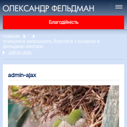
Благодійність
главная
психологи запрошують боротися з хандрою в
фельдман екопарк
admin-ajax
admin-ajax