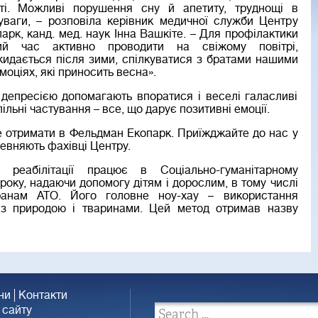
сті. Можливі порушення сну й апетиту, труднощі в
 уваги, – розповіла керівник медичної служби Центру
арк, канд. мед. наук Інна Вашкіте. – Для профілактики
ний час активно проводити на свіжому повітрі,
идається після зими, спілкуватися з братами нашими
оціях, які приносить весна».
 депресією допомагають впоратися і веселі галасливі
спільні частування – все, що дарує позитивні емоції.
те отримати в Фельдман Екопарк. Приїжджайте до нас у
апевняють фахівці Центру.
 реабілітації працює в Соціально-гуманітарному
оку, надаючи допомогу дітям і дорослим, в тому числі
ранам АТО. Його головне ноу-хау – використання
 з природою і тваринами. Цей метод отримав назву
ни
Контакти
 сайту