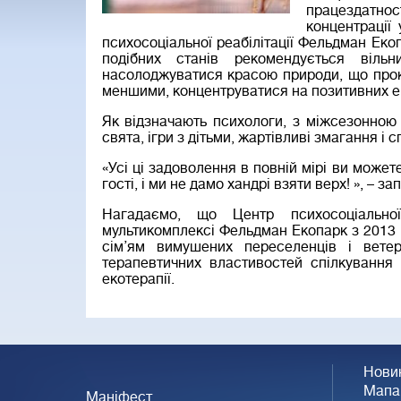
працездатно
концентрації
психосоціальної реабілітації Фельдман Екоп
подібних станів рекомендується віль
насолоджуватися красою природи, що прок
меншими, концентруватися на позитивних ем
Як відзначають психологи, з міжсезонною
свята, ігри з дітьми, жартівливі змагання і 
«Усі ці задоволення в повній мірі ви може
гості, і ми не дамо хандрі взяти верх! », – з
Нагадаємо, що Центр психосоціальної
мультикомплексі Фельдман Екопарк з 2013 р
сім’ям вимушених переселенців і вете
терапевтичних властивостей спілкування
екотерапії.
Нови
Мапа
Маніфест