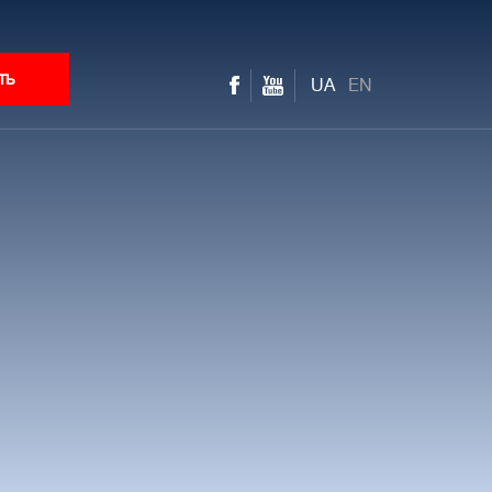
ть
UA
EN