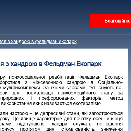
Благодійніс
ися з хандрою в фельдман екопарк
я з хандрою в Фельдман Екопарк
ру психосоціальної реабілітації Фельдман Екопарк
 боротися з міжсезонною хандрою в Соціально-
 мультикомплексі. За їхніми словами, тут існують всі
мови для нормалізації психоемоційного стану за
природних і преформованих факторів, метод
 використання яких називається екотерапією.
ади настрою – це депресивні стани, які загострюються
 року. Це явище характерне для початку осені й кінця
алами підступаючої хандри служать погіршення
тонусу протягом дня, стомлюваність, зниження