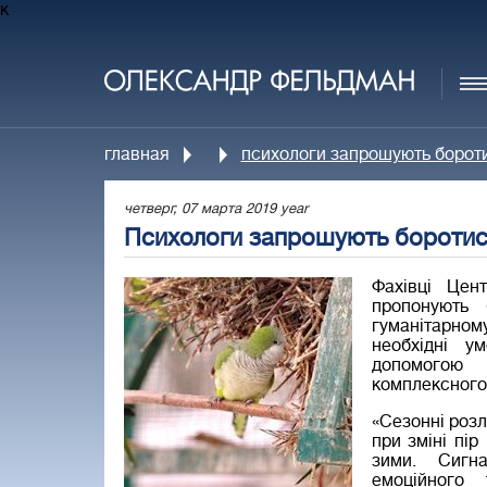
к
главная
психологи запрошують борот
четверг, 07 марта 2019 year
Психологи запрошують боротис
Фахівці Цент
пропонують
гуманітарному
необхідні у
допомогою 
комплексного
«Сезонні розл
при зміні пір
зими. Сигн
емоційного 