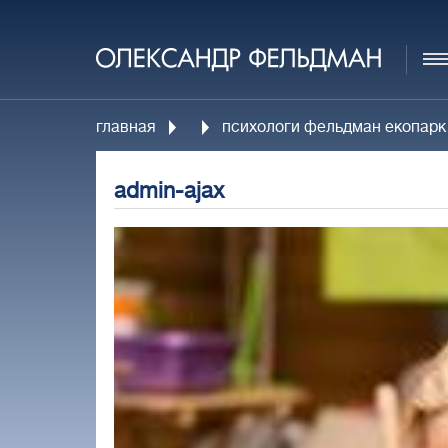
главная
психологи фельдман екопарк п
admin-ajax