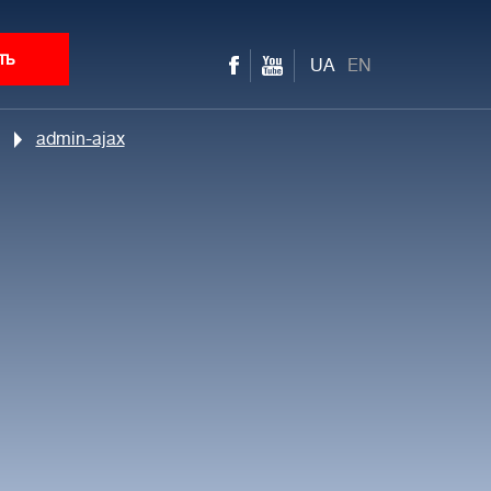
ть
UA
EN
admin-ajax