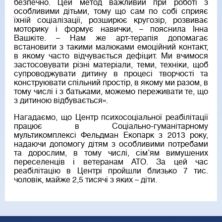
безпечно. Цей метод важливий при роботі з
особливими дітьми, тому що сам по собі сприяє
їхній соціалізації, розширює кругозір, розвиває
моторику і формує навички, – пояснила Інна
Вашкіте. – Нам же арт-терапія допомагає
встановити з такими малюками емоційний контакт,
в якому часто відчувається дефіцит. Ми вчимося
застосовувати різні матеріали, теми, техніки, щоб
супроводжувати дитину в процесі творчості та
конструювати спільний простір, в якому ми разом, в
тому числі і з батьками, можемо переживати те, що
з дитиною відбувається».
Нагадаємо, що Центр психосоціальної реабілітації
працює в Соціально-гуманітарному
мультикомплексі Фельдман Екопарк з 2013 року,
надаючи допомогу дітям з особливими потребами
та дорослим, в тому числі, сім’ям вимушених
переселенців і ветеранам АТО. За цей час
реабілітацію в Центрі пройшли близько 7 тис.
чоловік, майже 2,5 тисячі з яких – діти.