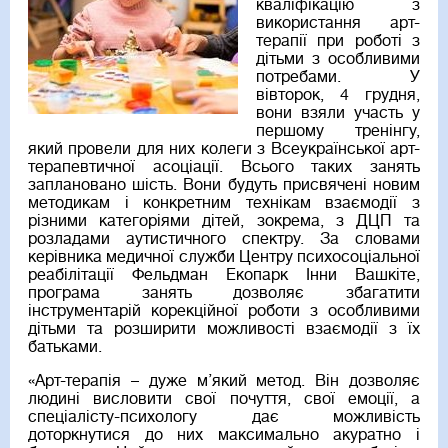
кваліфікацію з
використання арт-
терапії при роботі з
дітьми з особливими
потребами. У
вівторок, 4 грудня,
вони взяли участь у
першому тренінгу,
який провели для них колеги з Всеукраїнської арт-
терапевтичної асоціації. Всього таких занять
заплановано шість. Вони будуть присвячені новим
методикам і конкретним технікам взаємодії з
різними категоріями дітей, зокрема, з ДЦП та
розладами аутистичного спектру. За словами
керівника медичної служби Центру психосоціальної
реабілітації Фельдман Екопарк Інни Вашкіте,
програма занять дозволяє збагатити
інструментарій корекційної роботи з особливими
дітьми та розширити можливості взаємодії з їх
батьками.
«Арт-терапія – дуже м’який метод. Він дозволяє
людині висловити свої почуття, свої емоції, а
спеціалісту-психологу дає можливість
доторкнутися до них максимально акуратно і